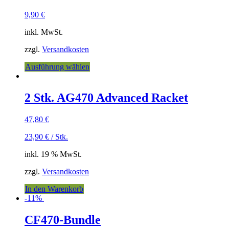
9,90
€
inkl. MwSt.
zzgl.
Versandkosten
Ausführung wählen
2 Stk. AG470 Advanced Racket
47,80
€
23,90
€
/
Stk.
inkl. 19 % MwSt.
zzgl.
Versandkosten
In den Warenkorb
-11%
CF470-Bundle