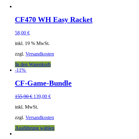
CF470 WH Easy Racket
58,00
€
inkl. 19 % MwSt.
zzgl.
Versandkosten
In den Warenkorb
-11%
CF-Game-Bundle
155,90
€
139,00
€
inkl. MwSt.
zzgl.
Versandkosten
Ausführung wählen