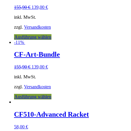
155,90
€
139,00
€
inkl. MwSt.
zzgl.
Versandkosten
Ausführung wählen
-11%
CF-Art-Bundle
155,90
€
139,00
€
inkl. MwSt.
zzgl.
Versandkosten
Ausführung wählen
CF510-Advanced Racket
58,00
€