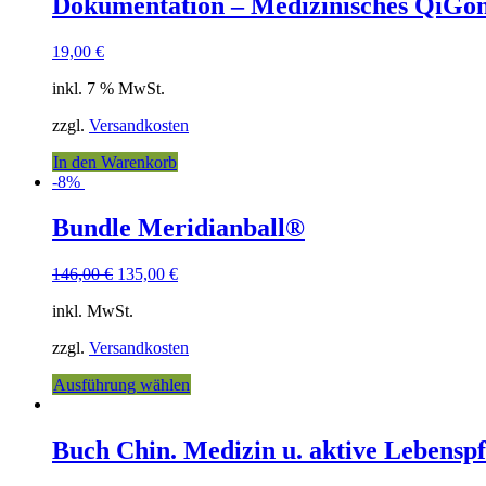
Dokumentation – Medizinisches QiGon
19,00
€
inkl. 7 % MwSt.
zzgl.
Versandkosten
In den Warenkorb
-8%
Bundle Meridianball®
146,00
€
135,00
€
inkl. MwSt.
zzgl.
Versandkosten
Ausführung wählen
Buch Chin. Medizin u. aktive Lebenspf